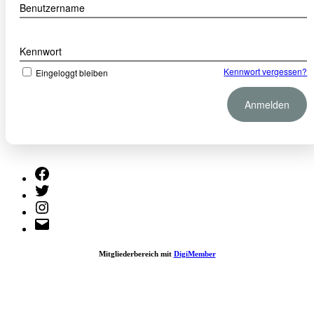
Benutzername
Kennwort
Kennwort vergessen?
Eingeloggt bleiben
Facebook
Twitter
Instagram
E-
Mail
Mitgliederbereich mit
DigiMember