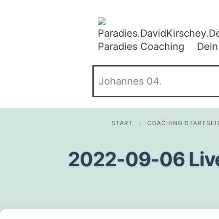
springen
Paradies.DavidKirschey.D
Paradies Coaching
Dein
Suchen …
START
›
COACHING STARTSEI
2022-09-06 Live